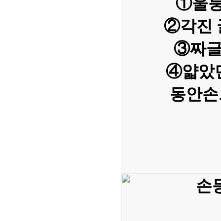
①울퉁
②각진 
③짜글
④얇았
동안손