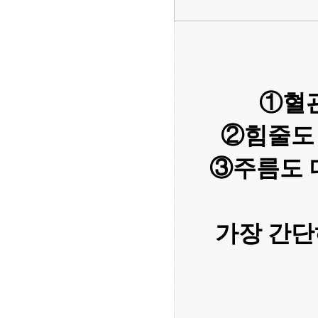
①혈관
②힘줄도 
③주름도 
가장 간