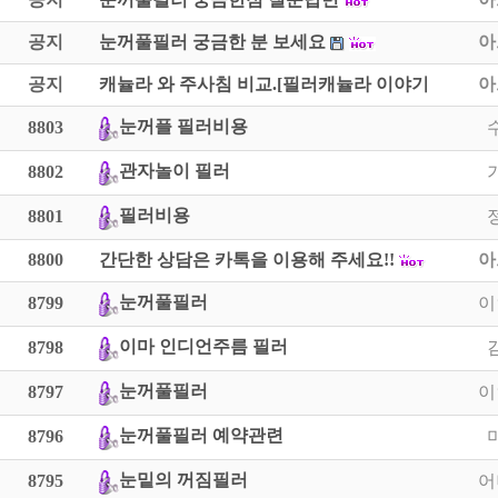
공지
눈꺼풀필러 궁금한 분 보세요
아
공지
캐뉼라 와 주사침 비교.[필러캐뉼라 이야기]
아
눈꺼플 필러비용
8803
관자놀이 필러
8802
필러비용
8801
8800
간단한 상담은 카톡을 이용해 주세요!!
아
눈꺼풀필러
8799
이
이마 인디언주름 필러
8798
눈꺼풀필러
8797
이
눈꺼풀필러 예약관련
8796
눈밑의 꺼짐필러
8795
어