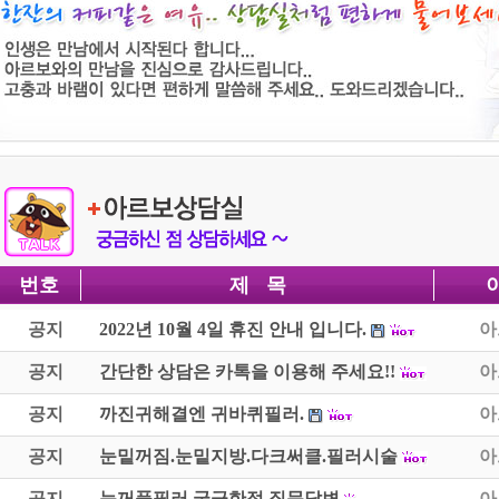
번호
제 목
공지
2022년 10월 4일 휴진 안내 입니다.
아
공지
간단한 상담은 카톡을 이용해 주세요!!
아
공지
까진귀해결엔 귀바퀴필러.
아
공지
눈밑꺼짐.눈밑지방.다크써클.필러시술
아
공지
눈꺼풀필러 궁금한점 질문답변
아