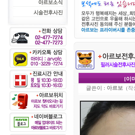
[이
글쓴이 :
아르보
(작성