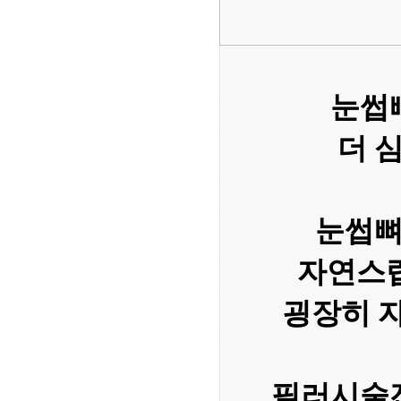
눈썹
더 
눈썹뼈
자연스럽
굉장히 
필러시술